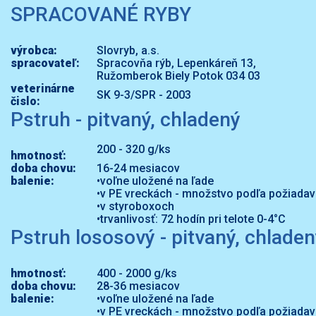
SPRACOVANÉ RYBY
výrobca:
Slovryb, a.s.
spracovateľ:
Spracovňa rýb, Lepenkáreň 13,
Ružomberok Biely Potok 034 03
veterinárne
SK 9-3/SPR - 2003
čislo:
Pstruh - pitvaný, chladený
200 - 320 g/ks
hmotnosť:
doba chovu:
16-24 mesiacov
balenie:
•voľne uložené na ľade
•v PE vreckách - množstvo podľa požiadav
•v styroboxoch
•trvanlivosť: 72 hodín pri telote 0-4°C
Pstruh lososový - pitvaný, chlade
hmotnosť:
400 - 2000 g/ks
doba chovu:
28-36 mesiacov
balenie:
•voľne uložené na ľade
•v PE vreckách - množstvo podľa požiadav