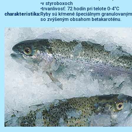
•v styroboxoch
•trvanlivosť: 72 hodín pri telote 0-4°C
charakteristika:
Ryby sú kŕmené špeciálnym granulovaný
so zvýšeným obsahom betakaroténu.