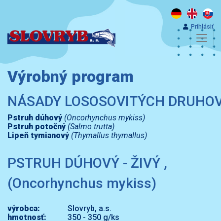
Prihlásiť
Výrobný program
NÁSADY LOSOSOVITÝCH DRUHOV
Pstruh dúhový
(Oncorhynchus mykiss)
Pstruh potočný
(Salmo trutta)
Lipeň tymianový
(Thymallus thymallus)
PSTRUH DÚHOVÝ - ŽIVÝ ,
(Oncorhynchus mykiss)
výrobca:
Slovryb, a.s.
hmotnosť:
350 - 350 g/ks