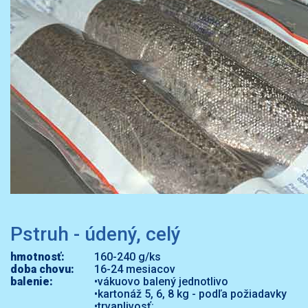
Pstruh - údený, celý
hmotnosť:
160-240 g/ks
doba chovu:
16-24 mesiacov
balenie:
•vákuovo balený jednotlivo
•kartonáž 5, 6, 8 kg - podľa požiadavky
•trvanlivosť: