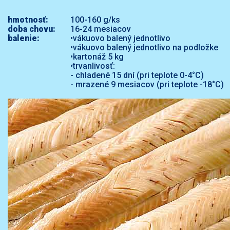
hmotnosť:
100-160 g/ks
doba chovu:
16-24 mesiacov
balenie:
•vákuovo balený jednotlivo
•vákuovo balený jednotlivo na podložke
•kartonáž 5 kg
•trvanlivosť:
- chladené 15 dní (pri teplote 0-4°C)
- mrazené 9 mesiacov (pri teplote -18°C)