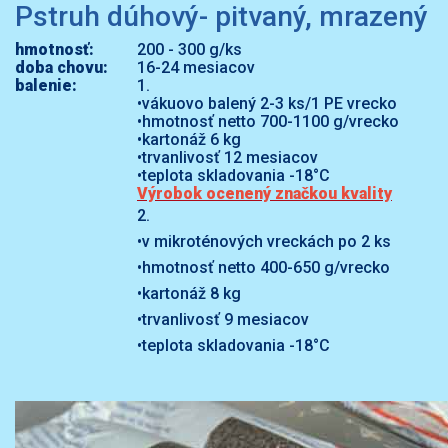
Pstruh dúhový- pitvaný, mrazený
hmotnosť:
200 - 300 g/ks
doba chovu:
16-24 mesiacov
balenie:
1.
•vákuovo balený 2-3 ks/1 PE vrecko
•hmotnosť netto 700-1100 g/vrecko
•kartonáž 6 kg
•trvanlivosť 12 mesiacov
•teplota skladovania -18°C
Výrobok ocenený značkou kvality
2.
•v mikroténových vreckách po 2 ks
•hmotnosť netto 400-650 g/vrecko
•kartonáž 8 kg
•trvanlivosť 9 mesiacov
•teplota skladovania -18°C