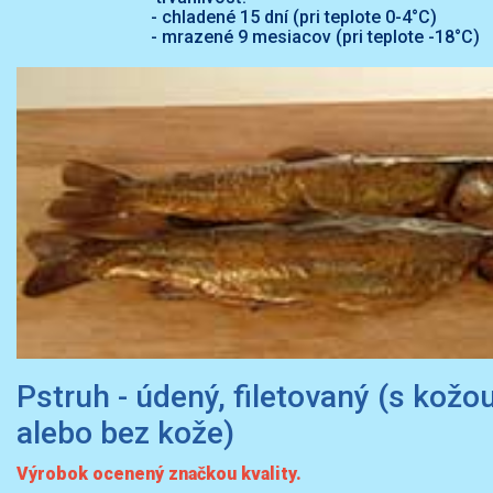
- chladené 15 dní (pri teplote 0-4°C)
- mrazené 9 mesiacov (pri teplote -18°C)
Pstruh - údený, filetovaný (s kožo
alebo bez kože)
Výrobok ocenený značkou kvality.