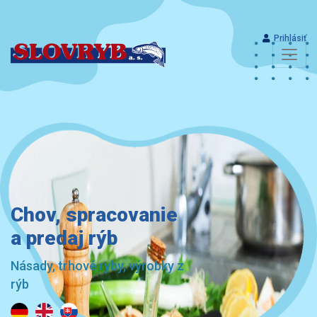
Prihlásiť
Chov, spracovanie
a predaj rýb
Násady, trhové ryby, výrobky z
rýb